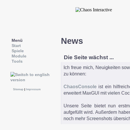
News
Menü
Start
Spiele
Module
Die Seite wächst ...
Tools
Ich freue mich, Neuigkeiten sow
zu können:
ChaosConsole
ist ein hilfre
Sitemap
|
Impressum
erweitert MaxGUI mit vielen Co
Unsere Seite bietet nun erst
aufgefüllt wird. Außerdem haben
noch mehr Screenshots übersicht